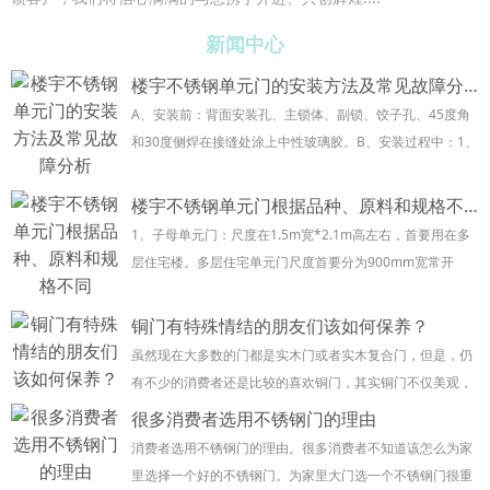
新闻中心
楼宇不锈钢单元门的安装方法及常见故障分析
A、安装前：背面安装孔、主锁体、副锁、饺子孔、45度角
和30度侧焊在接缝处涂上中性玻璃胶。B、安装过程中：1、
请填干浆，不要填湿浆，并在顶框上起泡沫。2、尽量使用
支架安装，以免撞到安装孔。C、安装后：...
楼宇不锈钢单元门根据品种、原料和规格不同
1、子母单元门：尺度在1.5m宽*2.1m高左右，首要用在多
层住宅楼。多层住宅单元门尺度首要分为900mm宽常开
扇，其余为子母扇，常开扇首要通往向上的楼梯，子母扇首
要通向地下室。 2、四开单元门 ...
铜门有特殊情结的朋友们该如何保养？
虽然现在大多数的门都是实木门或者实木复合门，但是，仍
有不少的消费者还是比较的喜欢铜门，其实铜门不仅美观，
在日常的保养中也会减掉很多的麻烦，你知道铜门如何保养
很多消费者选用不锈钢门的理由
吗，你想知道铜门应该如何保养吗，今天小编就来...
消费者选用不锈钢门的理由。很多消费者不知道该怎么为家
里选择一个好的不锈钢门。为家里大门选一个不锈钢门很重