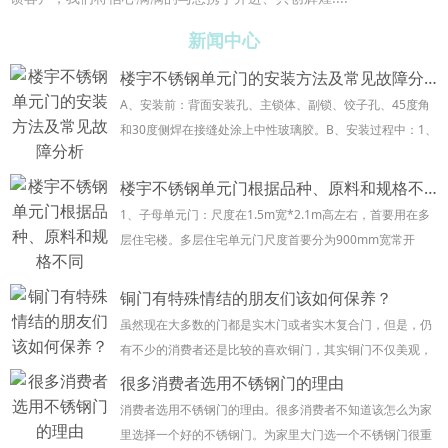
新闻中心
楼宇不锈钢单元门的安装方法及常见故障分析
A、安装前：背面安装孔、主锁体、副锁、饺子孔、45度角
和30度侧焊在接缝处涂上中性玻璃胶。B、安装过程中：1、
请填干浆，不要填湿浆，并在顶框上起泡沫。2、尽量使用
支架安装，以免撞到安装孔。C、安装后：...
楼宇不锈钢单元门根据品种、原料和规格不同
1、子母单元门：尺度在1.5m宽*2.1m高左右，首要用在多
层住宅楼。多层住宅单元门尺度首要分为900mm宽常开
扇，其余为子母扇，常开扇首要通往向上的楼梯，子母扇首
要通向地下室。 2、四开单元门 ...
铜门有特殊情结的朋友们该如何保养？
虽然现在大多数的门都是实木门或者实木复合门，但是，仍
有不少的消费者还是比较的喜欢铜门，其实铜门不仅美观，
在日常的保养中也会减掉很多的麻烦，你知道铜门如何保养
很多消费者选用不锈钢门的理由
吗，你想知道铜门应该如何保养吗，今天小编就来...
消费者选用不锈钢门的理由。很多消费者不知道该怎么为家
里选择一个好的不锈钢门。为家里大门选一个不锈钢门很重