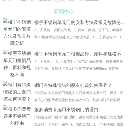
新闻中心
楼宇不锈钢单元门的安装方法及常见故障分析
A、安装前：背面安装孔、主锁体、副锁、饺子孔、45度角
和30度侧焊在接缝处涂上中性玻璃胶。B、安装过程中：1、
请填干浆，不要填湿浆，并在顶框上起泡沫。2、尽量使用
支架安装，以免撞到安装孔。C、安装后：...
楼宇不锈钢单元门根据品种、原料和规格不同
1、子母单元门：尺度在1.5m宽*2.1m高左右，首要用在多
层住宅楼。多层住宅单元门尺度首要分为900mm宽常开
扇，其余为子母扇，常开扇首要通往向上的楼梯，子母扇首
要通向地下室。 2、四开单元门 ...
铜门有特殊情结的朋友们该如何保养？
虽然现在大多数的门都是实木门或者实木复合门，但是，仍
有不少的消费者还是比较的喜欢铜门，其实铜门不仅美观，
在日常的保养中也会减掉很多的麻烦，你知道铜门如何保养
很多消费者选用不锈钢门的理由
吗，你想知道铜门应该如何保养吗，今天小编就来...
消费者选用不锈钢门的理由。很多消费者不知道该怎么为家
里选择一个好的不锈钢门。为家里大门选一个不锈钢门很重